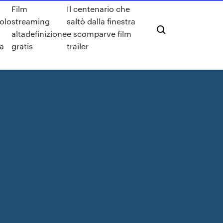
Film
Il centenario che
olo
streaming
saltò dalla finestra
altadefinizione
e scomparve film
a
gratis
trailer