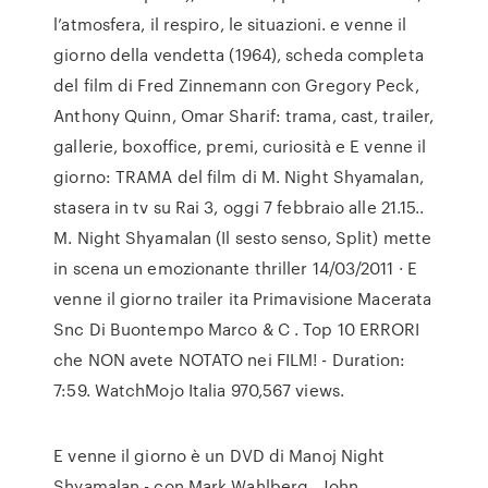
l’atmosfera, il respiro, le situazioni. e venne il
giorno della vendetta (1964), scheda completa
del film di Fred Zinnemann con Gregory Peck,
Anthony Quinn, Omar Sharif: trama, cast, trailer,
gallerie, boxoffice, premi, curiosità e E venne il
giorno: TRAMA del film di M. Night Shyamalan,
stasera in tv su Rai 3, oggi 7 febbraio alle 21.15..
M. Night Shyamalan (Il sesto senso, Split) mette
in scena un emozionante thriller 14/03/2011 · E
venne il giorno trailer ita Primavisione Macerata
Snc Di Buontempo Marco & C . Top 10 ERRORI
che NON avete NOTATO nei FILM! - Duration:
7:59. WatchMojo Italia 970,567 views.
E venne il giorno è un DVD di Manoj Night
Shyamalan - con Mark Wahlberg , John